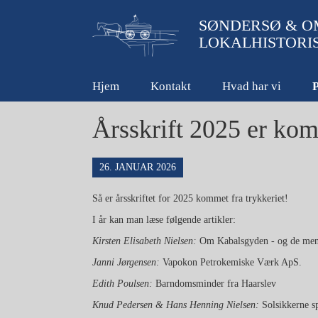
SØNDERSØ & O
LOKALHISTORI
Hjem
Kontakt
Hvad har vi
P
Årsskrift 2025 er kom
26. JANUAR 2026
Så er årsskriftet for 2025 kommet fra trykkeriet!
I år kan man læse følgende artikler:
Kirsten Elisabeth Nielsen:
Om Kabalsgyden - og de menn
Janni Jørgensen:
Vapokon Petrokemiske Værk ApS.
Edith Poulsen:
Barndomsminder fra Haarslev
Knud Pedersen & Hans Henning Nielsen:
Solsikkerne s