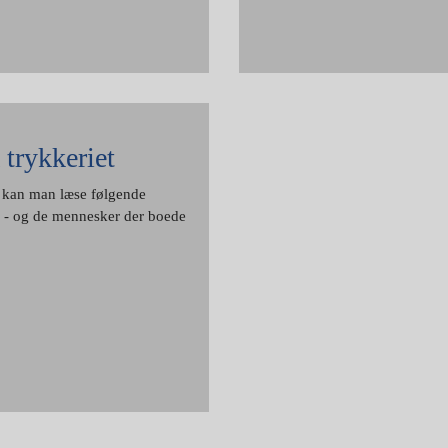
 trykkeriet
år kan man læse følgende
n - og de mennesker der boede