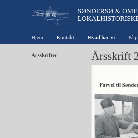
SØNDERSØ & OME
LOKALHISTORISK
Hjem
Kontakt
Hvad har vi
På p
Årsskrift 
Årsskrifter