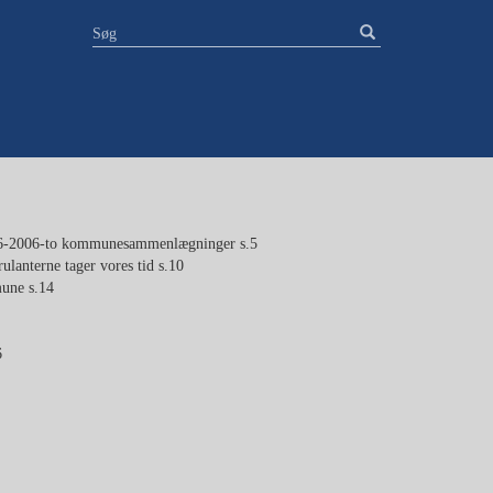
66-2006-to kommunesammenlægninger s.5
anterne tager vores tid s.10
une s.14
6