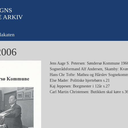
GNS
E ARKIV
lakaten
2006
Jens Aage S. Petersen: Søndersø Kommune 19
Sognerådsformand Alf Andersen, Skamby: Kværul
Hans Chr Tofte: Mathea og Hårslev Sognekomm
Else Mader: Politiske hjertebørn s.21
Kaj Jeppesen: Borgmester i 12år s.27
Carl Martin Christensen: Butikken skal køre s.3