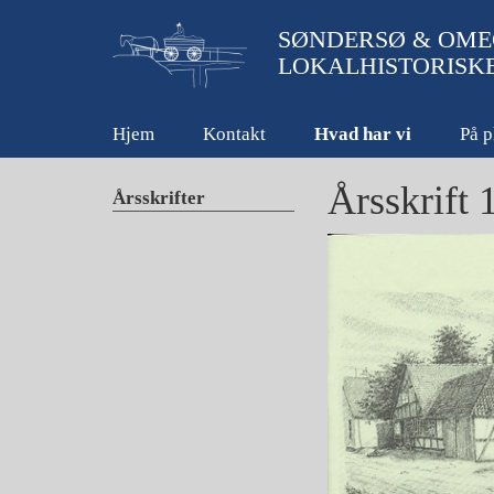
SØNDERSØ & OME
LOKALHISTORISK
Hjem
Kontakt
Hvad har vi
På p
Årsskrift 
Årsskrifter