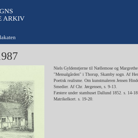
GNS
E ARKIV
lakaten
1987
Niels Gyldenstjerne til Nællemose og Margrethe
"Mensalgården" i Thorup, Skamby sogn. Af Henn
Poetisk realisme. Om kunstmaleren Jensen Hinde
Smedier. Af Chr. Jørgensen, s. 9-13.
Fæstere under stamhuset Dallund 1852. s. 14-18
Matrikelkort. s. 19-20.